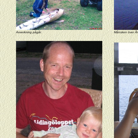
Avverkning pågår.
Månsken över Ång