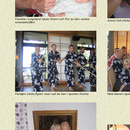
Framme i Legoland njuter Anton och Per av den vackra
Anton helt oförb
sommarkvällen.
Familjen Ueda-Ågren visar vad de kan i sporten Kendo.
Hela klanen njut