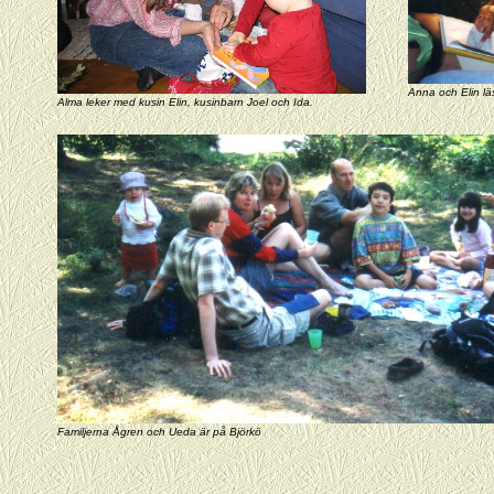
Anna och Elin lä
Alma leker med kusin Elin, kusinbarn Joel och Ida.
Familjerna Ågren och Ueda är på Björkö