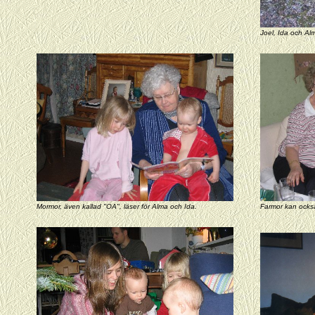
Joel, Ida och Alm
Mormor, även kallad "OA", läser för Alma och Ida.
Farmor kan också