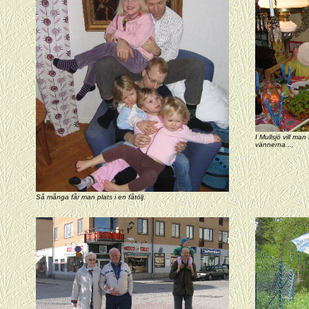
I Mullsjö vill ma
vännerna....
Så många får man plats i en fåtölj.