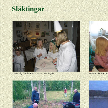
Släktingar
Luciatåg för Farmor, Lasse och Sigrid.
Anton blir firad 